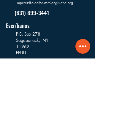
mperez@olaofeasternlongisland.org
(631) 899-3441
Escríbanos
P.O. Box 278
Sagaponack,
NY
11962
EEUU
Visítenos
16 Goodfriend Drive, Bldg 5
East Hampton, NY
11937
EEUU
Dónde Trabajamos
Fundada y con sede en East Hampton,