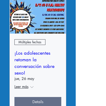
Múltiples fechas
¡Los adolescentes
retoman la
conversación sobre
sexo!
jue, 26 may
Leer más
Details