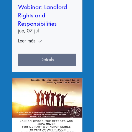
Webinar: Landlord
Rights and
Responsibilities
jue, 07 jul
Leer más
Details