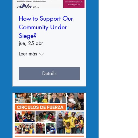
How to Support Our
Community Under
Siege?
jue, 25 abr
Leer más
Details