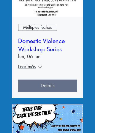
Múltiples fechas
Domestic Violence
Workshop Series
lun, 06 jun
Leer más
Details