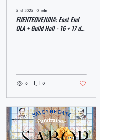
5 jul 2025
∙
0
min
FUENTEOVEJUNA: East End
OLA + Guild Hall - 16 + 17 de
mayo
6
0