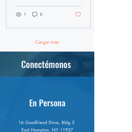
1
0
Cargar más
Conectémonos
En Persona
16 Goodfriend Drive, Bldg 5
East Hampton, NY 11937