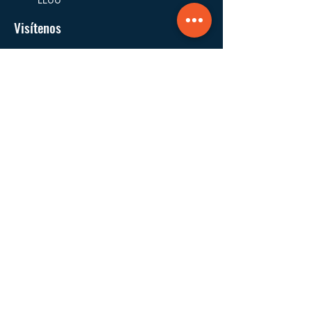
Visítenos
16 Goodfriend Drive, Bldg 5
East Hampton, NY
11937
EEUU
Dónde Trabajamos
Fundada y con sede en East Hampton,
trabajamos en los pueblos y aldeas de las
municipalidades de East Hampton,
Southampton, Riverhead, Southold y Shelter
Island.
Navegar