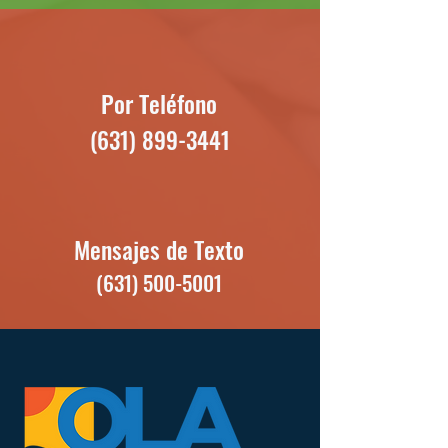
Por Teléfono
(631) 899-3441
Mensajes de Texto
(631) 500-5001