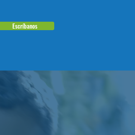
o en ser voluntario o pasante!
Escríbanos