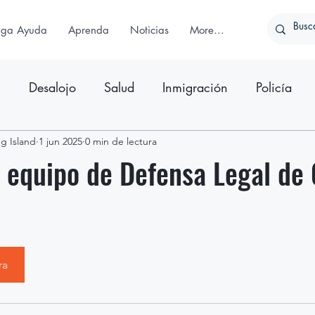
iga Ayuda
Aprenda
Noticias
More...
n
Desalojo
Salud
Inmigración
Policía
g Island
ativo
1 jun 2025
Comunicado de Prensa
0 min de lectura
 equipo de Defensa Legal de
ra