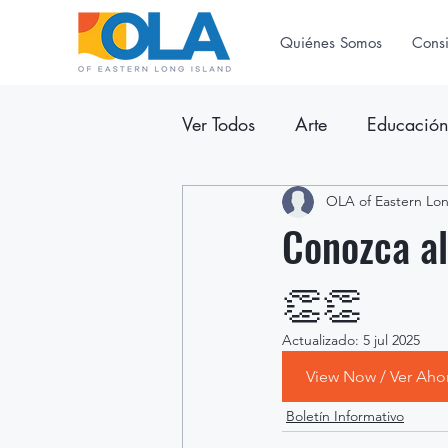
Quiénes Somos
Cons
Ver Todos
Arte
Educació
Anuncios
OLA of Eastern Lon
Boletín Inform
Conozca al
👏👏
Actualizado:
5 jul 2025
View Now / Ver Aho
Boletín Informativo