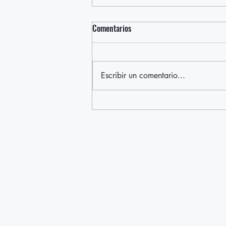
Comentarios
Escribir un comentario...
FUENTEOVEJUNA: East End OLA +
Guild Hall - 16 + 17 de mayo