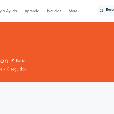
iga Ayuda
Aprenda
Noticias
More...
ion
Escritor
es
0
seguidos