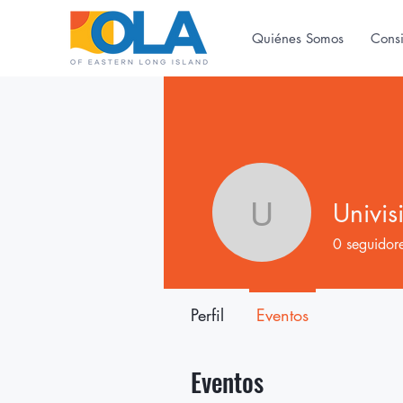
Quiénes Somos
Cons
Univis
Univision
0
seguidor
Perfil
Eventos
Eventos