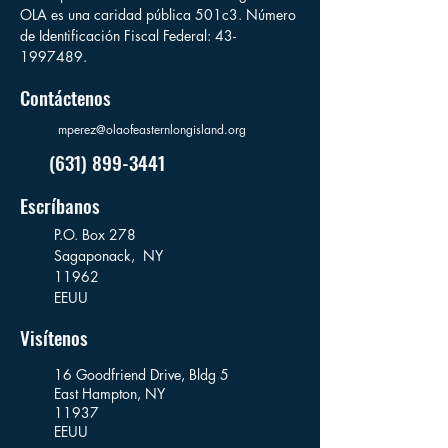
OLA es una caridad pública 501c3. Número
de Identificación Fiscal Federal:
43-
1997489
.
Contáctenos
mperez@olaofeasternlongisland.org
(631) 899-3441
Escríbanos
P.O. Box 278
Sagaponack,
NY
11962
EEUU
Visítenos
16 Goodfriend Drive, Bldg 5
East Hampton, NY
11937
EEUU