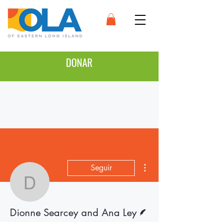
DONAR
Más acciones
Seguir
Dionne Searcey and An
Escritor
Dionne Searcey and Ana Ley