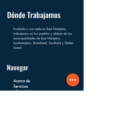
Dónde Trabajamos
Fundada y con sede en East Hampton,
trabajamos en los pueblos y aldeas de las
municipalidades de East Hampton,
Southampton, Riverhead, Southold y Shelter
Island.
Navegar
Acerca de
Servicios
Información
Financiera
Formas de Apoyar
Preguntas Frecuentes