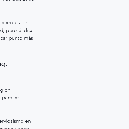
minentes de 
d, pero él dice 
icar punto más 
g. 
ng en 
 para las 
erviosismo en 
 pasamos poco 