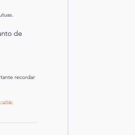
utuas.
unto de 
tante recordar 
e-una-