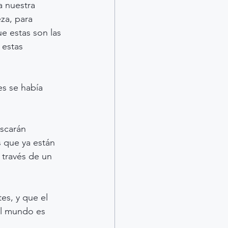
a nuestra 
za, para 
e estas son las 
 estas 
es se había 
uscarán 
s que ya están 
 través de un 
es, y que el 
el mundo es 