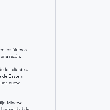
n los últimos 
 una razón.
e los clientes, 
a de Eastern 
 una nueva 
ijo Minerva 
la humanidad de 