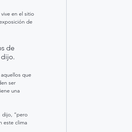
ive en el sitio 
 exposición de 
os de 
dijo.
 aquellos que 
en ser 
iene una 
 dijo, “pero 
 este clima 