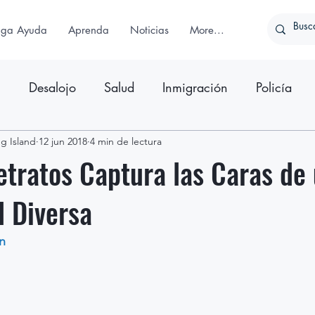
iga Ayuda
Aprenda
Noticias
More...
n
Desalojo
Salud
Inmigración
Policía
g Island
ativo
12 jun 2018
Comunicado de Prensa
4 min de lectura
etratos Captura las Caras de
 Diversa
n