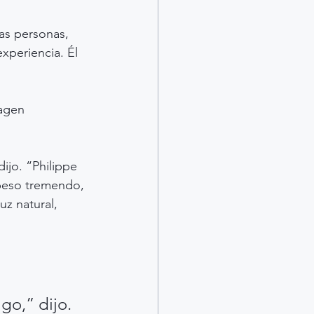
as personas, 
xperiencia. Él 
agen 
ijo. “Philippe 
 peso tremendo, 
z natural, 
go,” dijo.