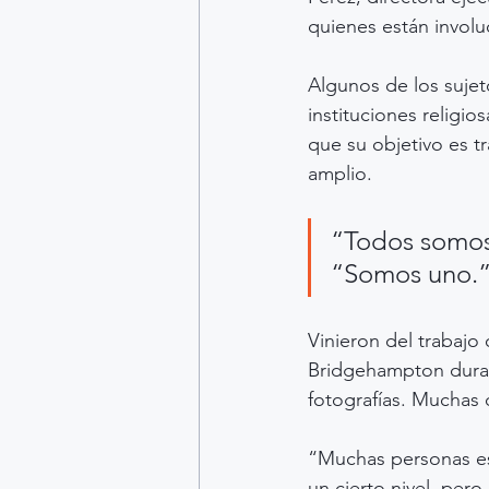
quienes están invol
Algunos de los suje
instituciones religio
que su objetivo es t
amplio.
“Todos somos
“Somos uno.
Vinieron del trabajo
Bridgehampton durante
fotografías. Muchas d
“Muchas personas es
un cierto nivel, per