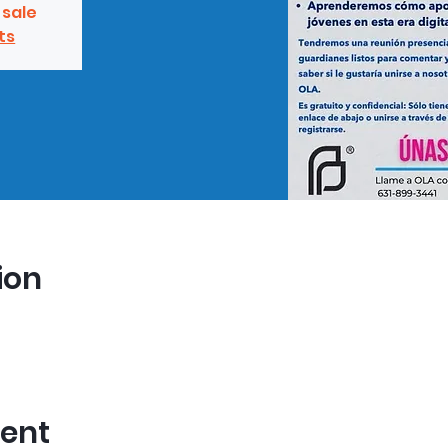
 sale
ts
ion
vent