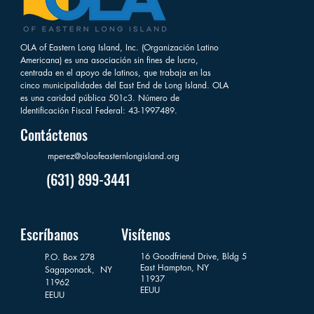
OLA of Eastern Long Island, Inc. (Organización Latino
Americana) es una asociación sin fines de lucro,
centrada en el apoyo de latinos, que trabaja en las
cinco municipalidades del East End de Long Island. OLA
es una caridad pública 501c3. Número de
Identificación Fiscal Federal: 43-1997489.
Contáctenos
mperez@olaofeasternlongisland.org
(631) 899-3441
Escríbanos
Visítenos
16 Goodfriend Drive, Bldg 5
P.O. Box 278
East Hampton, NY
Sagaponack,
NY
11937
11962
EEUU
EEUU