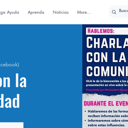
iga Ayuda
Aprenda
Noticias
More...
acebook)
on la
dad