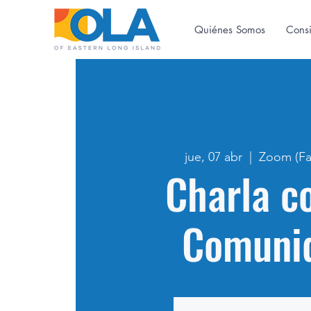
Quiénes Somos
Cons
jue, 07 abr
  |  
Zoom (F
Charla c
Comuni