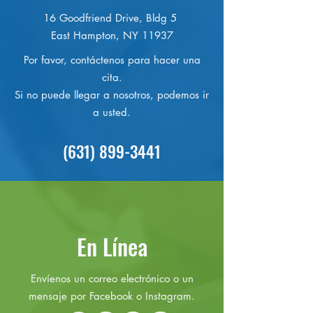
16 Goodfriend Drive, Bldg 5
East Hampton, NY 11937
Por favor, contáctenos para hacer una
cita.
Si no puede llegar a nosotros, podemos ir
a usted.
(631) 899-3441
En Línea
Envíenos un correo electrónico o un
mensaje por Facebook o Instagram.