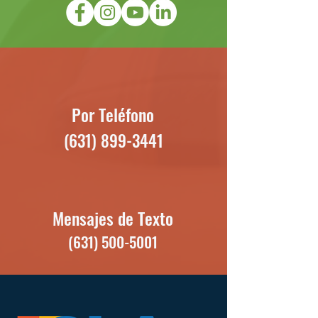
Por Teléfono
(631) 899-3441
Mensajes de Texto
(631) 500-5001