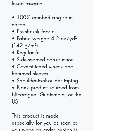
loved favorite. 
• 100% combed ring-spun 
cotton
• Pre-shrunk fabric
• Fabric weight: 4.2 oz/yd² 
(142 g/m²)
• Regular fit
• Side-seamed construction
• Coverstitched v-neck and 
hemmed sleeves
• Shoulder-to-shoulder taping
• Blank product sourced from 
Nicaragua, Guatemala, or the 
US
This product is made 
especially for you as soon as 
you place an order, which is 