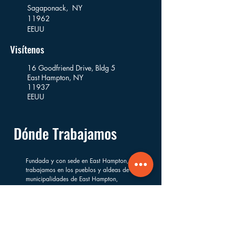
Sagaponack,
NY
11962
EEUU
Visítenos
16 Goodfriend Drive, Bldg 5
East Hampton, NY
11937
EEUU
Dónde Trabajamos
Fundada y con sede en East Hampton,
trabajamos en los pueblos y aldeas de las
municipalidades de East Hampton,
Southampton, Riverhead, Southold y Shelter
Island.