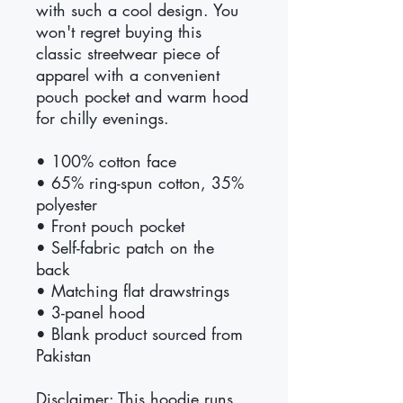
with such a cool design. You 
won't regret buying this 
classic streetwear piece of 
apparel with a convenient 
pouch pocket and warm hood 
for chilly evenings.
• 100% cotton face
• 65% ring-spun cotton, 35% 
polyester
• Front pouch pocket
• Self-fabric patch on the 
back
• Matching flat drawstrings
• 3-panel hood
• Blank product sourced from 
Pakistan
Disclaimer: This hoodie runs 