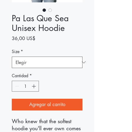
Pa Las Que Sea
Unisex Hoodie
Precio
36,00 US$
Size
*
Cantidad
*
Agregar al carrito
Who knew that the softest 
hoodie you'll ever own comes 