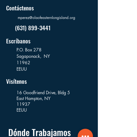
Contáctenos
mperez@olaofeasternlongisland.org
(631) 899-3441
Escríbanos
P.O. Box 278
Sagaponack,
NY
11962
EEUU
Visítenos
16 Goodfriend Drive, Bldg 5
East Hampton, NY
11937
EEUU
Dónde Trabajamos