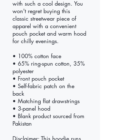
with such a cool design. You 
won't regret buying this 
classic streetwear piece of 
apparel with a convenient 
pouch pocket and warm hood 
for chilly evenings.
• 100% cotton face
• 65% ring-spun cotton, 35% 
polyester
• Front pouch pocket
• Self-fabric patch on the 
back
• Matching flat drawstrings
• 3-panel hood
• Blank product sourced from 
Pakistan
Disclaimer: This hoodie runs 