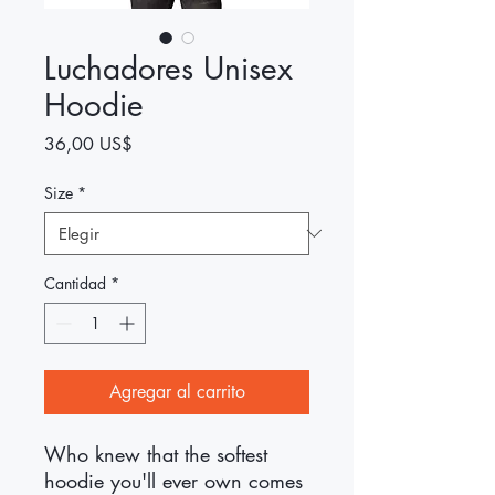
Luchadores Unisex
Hoodie
Precio
36,00 US$
Size
*
Cantidad
*
Agregar al carrito
Who knew that the softest 
hoodie you'll ever own comes 