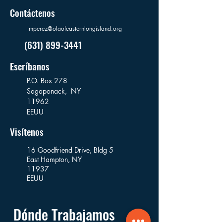
Contáctenos
mperez@olaofeasternlongisland.org
(631) 899-3441
Escríbanos
P.O. Box 278
Sagaponack,
NY
11962
EEUU
Visítenos
16 Goodfriend Drive, Bldg 5
East Hampton, NY
11937
EEUU
Dónde Trabajamos