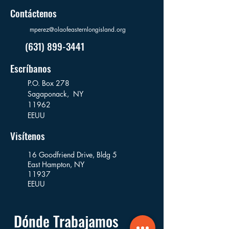
Contáctenos
mperez@olaofeasternlongisland.org
(631) 899-3441
Escríbanos
P.O. Box 278
Sagaponack,
NY
11962
EEUU
Visítenos
16 Goodfriend Drive, Bldg 5
East Hampton, NY
11937
EEUU
Dónde Trabajamos