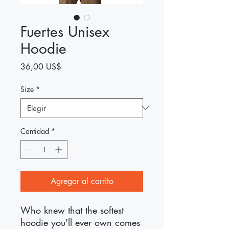
Fuertes Unisex
Hoodie
Precio
36,00 US$
Size
*
Cantidad
*
Agregar al carrito
Who knew that the softest 
hoodie you'll ever own comes 