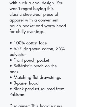
with such a cool design. You 
won't regret buying this 
classic streetwear piece of 
apparel with a convenient 
pouch pocket and warm hood 
for chilly evenings.
• 100% cotton face
• 65% ring-spun cotton, 35% 
polyester
• Front pouch pocket
• Self-fabric patch on the 
back
• Matching flat drawstrings
• 3-panel hood
• Blank product sourced from 
Pakistan
Disclaimer: This hoodie runs 