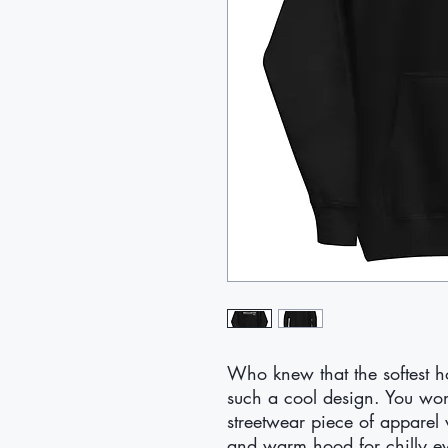
Who knew that the softest h
such a cool design. You won't
streetwear piece of apparel
and warm hood for chilly e