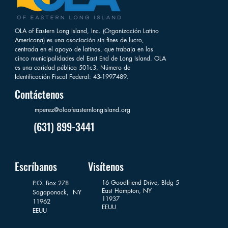
OLA of Eastern Long Island, Inc. (Organización Latino
Americana) es una asociación sin fines de lucro,
centrada en el apoyo de latinos, que trabaja en las
cinco municipalidades del East End de Long Island. OLA
es una caridad pública 501c3. Número de
Identificación Fiscal Federal: 43-1997489.
Contáctenos
mperez@olaofeasternlongisland.org
(631) 899-3441
Escríbanos
Visítenos
16 Goodfriend Drive, Bldg 5
P.O. Box 278
East Hampton, NY
Sagaponack,
NY
11937
11962
EEUU
EEUU