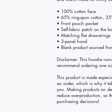
• 100% cotton face
• 65% ring-spun cotton, 35
• Front pouch pocket
• Self-fabric patch on the b
• Matching flat drawstrings
• 3-panel hood
• Blank product sourced fro
Disclaimer: This hoodie runs s
recommend ordering one size
This product is made especia
an order, which is why it take
you. Making products on dem
reduce overproduction, so th
purchasing decisions!