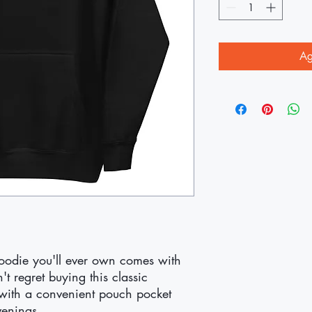
Ag
oodie you'll ever own comes with 
 regret buying this classic 
 with a convenient pouch pocket 
venings.