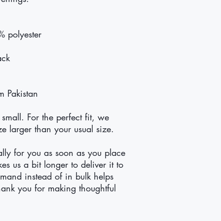
% polyester
ack
m Pakistan
mall. For the perfect fit, we 
 larger than your usual size.
lly for you as soon as you place 
s us a bit longer to deliver it to 
and instead of in bulk helps 
ank you for making thoughtful 