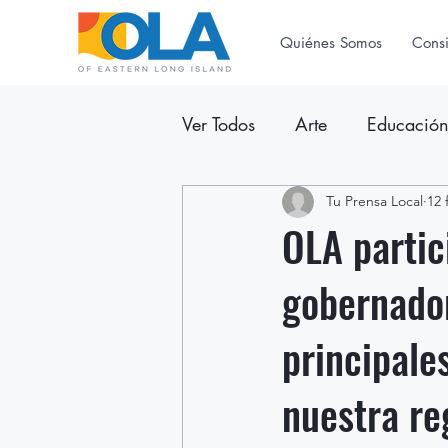
Quiénes Somos
Cons
Ver Todos
Arte
Educació
Anuncios
Tu Prensa Local
Boletín Inform
12 
OLA partic
gobernador
principale
nuestra re