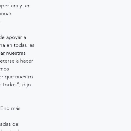
pertura y un 
inuar 
.
de apoyar a 
na en todas las 
ar nuestras 
eterse a hacer 
amos 
er que nuestro 
 todos”, dijo 
 End más 
cadas de 