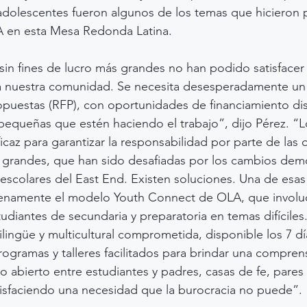
adolescentes fueron algunos de los temas que hicieron p
 en esta Mesa Redonda Latina.
sin fines de lucro más grandes no han podido satisfacer 
 nuestra comunidad. Se necesita desesperadamente un
opuestas (RFP), con oportunidades de financiamiento di
equeñas que estén haciendo el trabajo”, dijo Pérez. “Lo
icaz para garantizar la responsabilidad por parte de las 
 grandes, que han sido desafiadas por los cambios dem
s escolares del East End. Existen soluciones. Una de esa
lenamente el modelo Youth Connect de OLA, que involu
tudiantes de secundaria y preparatoria en temas difícile
lingüe y multicultural comprometida, disponible los 7 dí
ogramas y talleres facilitados para brindar una compren
o abierto entre estudiantes y padres, casas de fe, pares
tisfaciendo una necesidad que la burocracia no puede”.