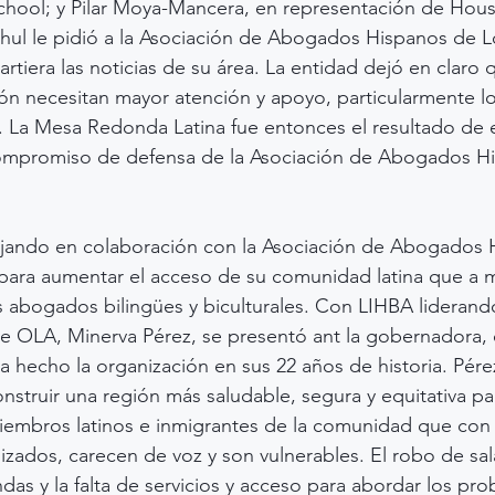
hool; y Pilar Moya-Mancera, en representación de Hous
ul le pidió a la Asociación de Abogados Hispanos de L
tiera las noticias de su área. La entidad dejó en claro q
ión necesitan mayor atención y apoyo, particularmente lo
la. La Mesa Redonda Latina fue entonces el resultado de 
ompromiso de defensa de la Asociación de Abogados H
jando en colaboración con la Asociación de Abogados 
 para aumentar el acceso de su comunidad latina que a
s abogados bilingües y biculturales. Con LIHBA liderando
de OLA, Minerva Pérez, se presentó ant la gobernadora,
a hecho la organización en sus 22 años de historia. Pérez
struir una región más saludable, segura y equitativa pa
iembros latinos e inmigrantes de la comunidad que con 
izados, carecen de voz y son vulnerables. El robo de sala
ndas y la falta de servicios y acceso para abordar los pr