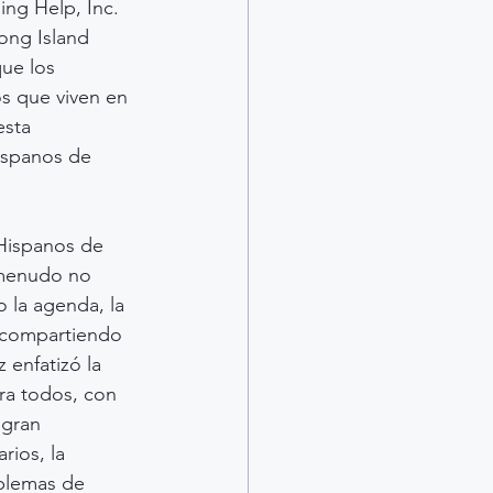
ing Help, Inc.
ong Island 
ue los 
s que viven en 
esta 
ispanos de 
Hispanos de 
 menudo no 
 la agenda, la 
 compartiendo 
 enfatizó la 
ra todos, con 
gran 
rios, la 
oblemas de 