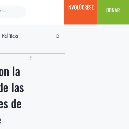
INVOLÚCRESE
DONAR
Política
on la
de las
es de
e