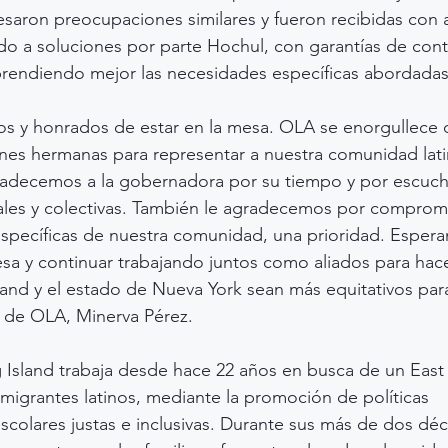
saron preocupaciones similares y fueron recibidas con a
o a soluciones por parte Hochul, con garantías de cont
prendiendo mejor las necesidades específicas abordadas
s y honrados de estar en la mesa. OLA se enorgullece 
nes hermanas para representar a nuestra comunidad lati
radecemos a la gobernadora por su tiempo y por escuch
uales y colectivas. También le agradecemos por comprom
específicas de nuestra comunidad, una prioridad. Esper
sa y continuar trabajando juntos como aliados para hac
and y el estado de Nueva York sean más equitativos para
va de OLA, Minerva Pérez.
 Island trabaja desde hace 22 años en busca de un East
nmigrantes latinos, mediante la promoción de políticas 
colares justas e inclusivas. Durante sus más de dos dé