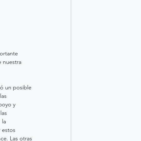
ortante 
e nuestra 
ió un posible 
las 
poyo y 
las 
la 
 estos 
ce. Las otras 