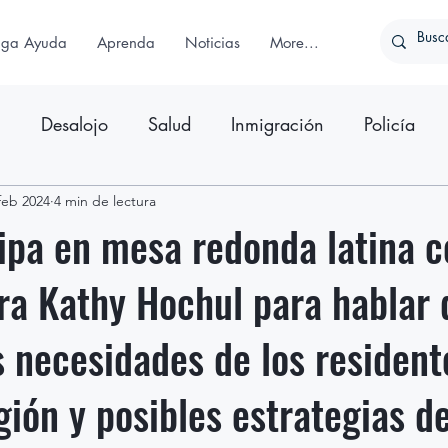
iga Ayuda
Aprenda
Noticias
More...
n
Desalojo
Salud
Inmigración
Policía
ativo
feb 2024
4 min de lectura
Comunicado de Prensa
ipa en mesa redonda latina c
a Kathy Hochul para hablar 
s necesidades de los resident
gión y posibles estrategias d