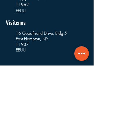
11962
EEUU
Visítenos
16 Goodfriend Drive, Bldg 5
East Hampton, NY
11937
EEUU
Dónde Trabajamos
Fundada y con sede en East Hampton,
trabajamos en los pueblos y aldeas de las
municipalidades de East Hampton,
Southampton, Riverhead, Southold y Shelter
Island.
Navegar