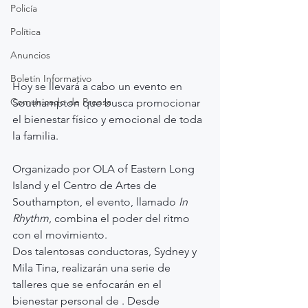
Policía
Política
Anuncios
Boletín Informativo
Hoy se llevará a cabo un evento en 
Comunicado de Prensa
Southampton que busca promocionar 
el bienestar físico y emocional de toda 
la familia.
Organizado por OLA of Eastern Long 
Island y el Centro de Artes de 
Southampton, el evento, llamado 
In 
Rhythm
, combina el poder del ritmo 
con el movimiento.
Dos talentosas conductoras, Sydney y 
Mila Tina, realizarán una serie de 
talleres que se enfocarán en el 
bienestar personal de . Desde 