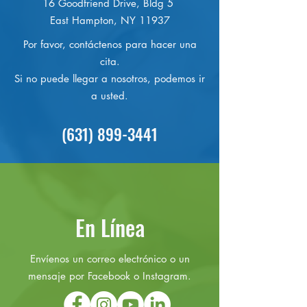
16 Goodfriend Drive, Bldg 5
East Hampton, NY 11937
Por favor, contáctenos para hacer una
cita.
Si no puede llegar a nosotros, podemos ir
a usted.
(631) 899-3441
En Línea
Envíenos un correo electrónico o un
mensaje por Facebook o Instagram.