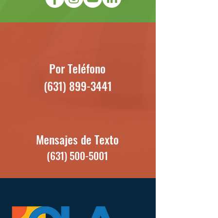
Por Teléfono
(631) 899-3441
Mensajes de Texto
(631) 500-5001