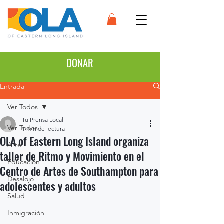
DONAR
Entrada
Ver Todos
Tu Prensa Local
Ver Todos
1 min de lectura
OLA of Eastern Long Island organiza
Arte
taller de Ritmo y Movimiento en el
Educación
Centro de Artes de Southampton para
Desalojo
adolescentes y adultos
Salud
Inmigración