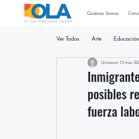
Quiénes Somos
Cons
Ver Todos
Arte
Educació
Anuncios
Univision
Boletín Inform
13 mar 20
Inmigrante
posibles r
fuerza lab