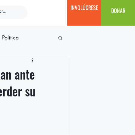
INVOLÚCRESE
DONAR
Política
an ante
erder su