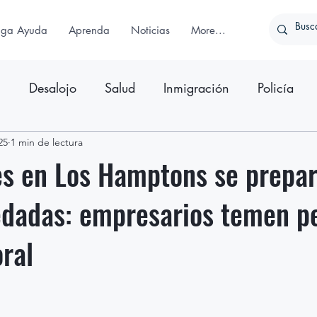
iga Ayuda
Aprenda
Noticias
More...
n
Desalojo
Salud
Inmigración
Policía
ativo
25
1 min de lectura
Comunicado de Prensa
s en Los Hamptons se prepar
edadas: empresarios temen p
oral