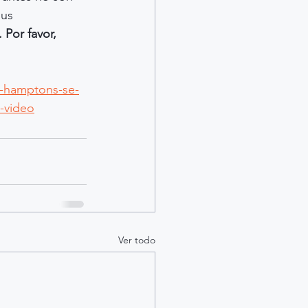
us 
Por favor, 
s-hamptons-se-
-video
Ver todo