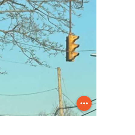
de protestas
históricas en el East
End
Unas 200 personas desafiaron el frío y el
viento para exigir fin a las redadas de ICE y la
rendición de cuentas del gobierno de
Donald Trump Manifestantes con pancartas
se congregan frente al Tribunal Supremo del
Condado de Suffolk en Riverhead el sábado
28 de marzo de 2026, durante la 3ª edición
“No Kings”. Foto: María del Mar
Piedrabuena/Tu Prensa Local Unas 200
personas se congregaron el sábado frente al
Tribunal Supremo del Condado de Suffolk,
localizado en Riverhead, par