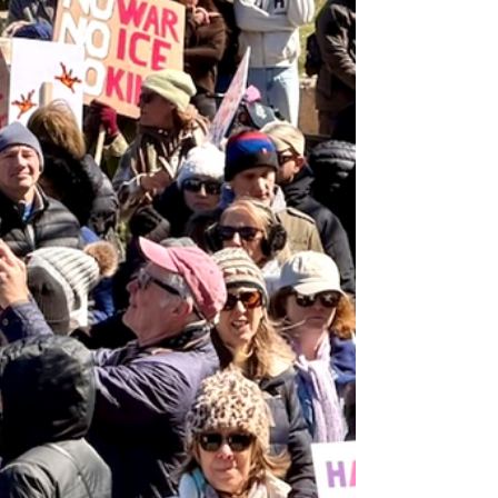
consideración un proyecto de ley de
seguridad pública basado en la propuesta
de OLA Of Eastern Long Island. La directora
ejecutiva de OLA, Minerva Pérez, posa con el
alcalde Jerry Larsen y los concejales de East
Hampton Village. Foto: Cortesía La
organización OLA Of Eastern Long Island
está invitando a la comunidad local, para
que mañana 22 de abril, abra un breve