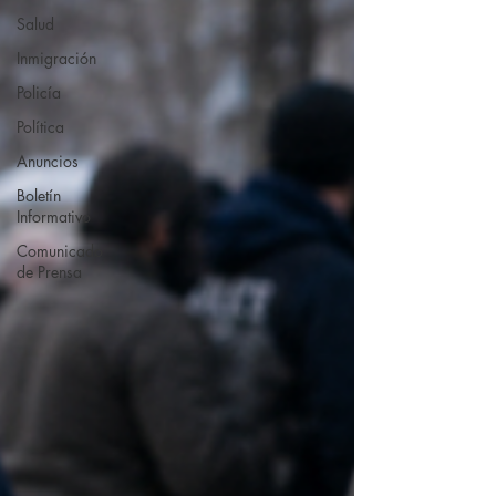
Salud
Inmigración
Policía
Política
Anuncios
Boletín
Informativo
Comunicado
de Prensa