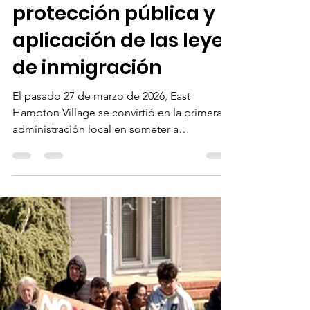
Juliana Holguin
21 abr
3 min de lectura
OLA invita a la
comunidad a
participar mañana en
audiencia sobre
propuesta de ley de
protección pública y
aplicación de las leyes
de inmigración
El pasado 27 de marzo de 2026, East
Hampton Village se convirtió en la primera
administración local en someter a