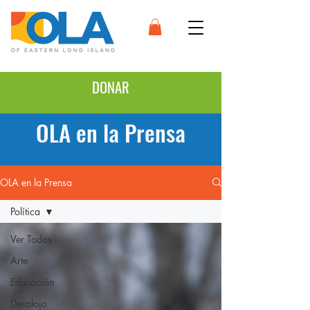
DONAR
OLA en la Prensa
OLA en la Prensa
Política
Ver Todos
Arte
Educación
Desalojo