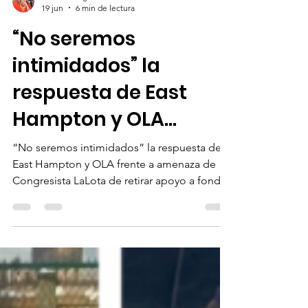
Juliana Holguin
19 jun
6 min de lectura
“No seremos
intimidados” la
respuesta de East
Hampton y OLA...
“No seremos intimidados” la respuesta de
East Hampton y OLA frente a amenaza de
Congresista LaLota de retirar apoyo a fondos
federales a municipios con políticas que
limiten cooperación con agencias federales.
En la imagen generada por IA para ilustrar
este artículo, aparecen de izquierda a
derecha, el congresista republicano por el