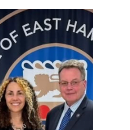
la localidad
La junta administradora de East Hampton
Village aprobó por unanimidad la “Ley de
Seguridad Pública y Aplicación de las Leyes
Federales de Inmigración”, en la mañana del
miércoles 22 de abril de 2026. Foto: Juliana
Holguín – Tu Prensa Local. La villa de East
Hampton aprobó hoy por unanimidad la
“Ley de Seguridad Pública y Aplicación de
las Leyes Federales de Inmigración”, un
conjunto de medidas para garantizar que
haya transparencia, paz, buen orden y
seguridad, cuando las age