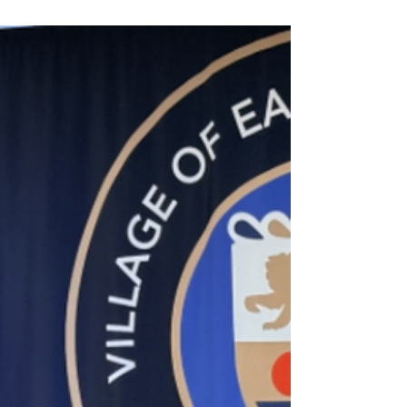
Con esta decisión se convierte en la
segunda administración local en darle el SI a
un conjunto de normas para proteger a la
comunidad durante operativos de acciones
federales Al menos 4 personas fueron
arrestadas el martes 16 de diciembre en
operativos realizados por agentes
migratorios en inmediaciones de Hampton
Bays y Riverhead. Fotos María del Mar
Piedrabuena y Anita Boyer Tal y como lo
había anunciado en la audiencia pública
celebrada el 7 de mayo pasado, la
supervisora