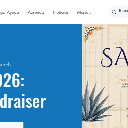
iga Ayuda
Aprenda
Noticias
More...
hurch
026:
draiser