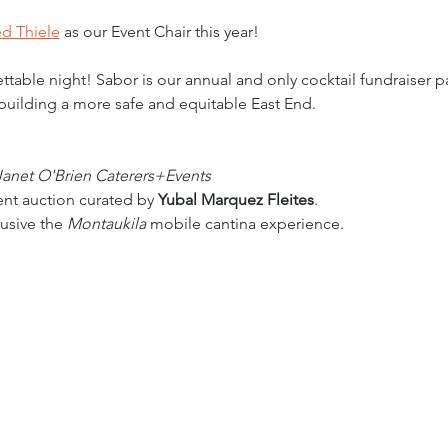
ed Thiele
 as our Event Chair this year!
table night! Sabor is our annual and only cocktail fundraiser pa
uilding a more safe and equitable East End. 
Janet O'Brien Caterers+Events
ent auction curated by 
Yubal Marquez Fleites
.
usive the 
Montaukila
 mobile cantina experience.