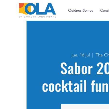
Quiénes Somos
Cons
jue, 16 jul
  |  
The C
Sabor 2
cocktail fun