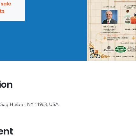
 sale
ts
ion
 Sag Harbor, NY 11963, USA
ent