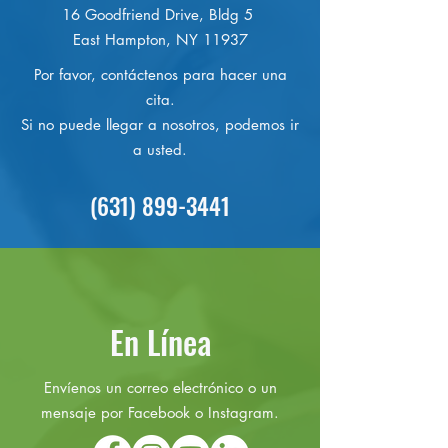
16 Goodfriend Drive, Bldg 5
East Hampton, NY 11937
Por favor, contáctenos para hacer una
cita.
Si no puede llegar a nosotros, podemos ir
a usted.
(631) 899-3441
En Línea
Envíenos un correo electrónico o un
mensaje por Facebook o Instagram.