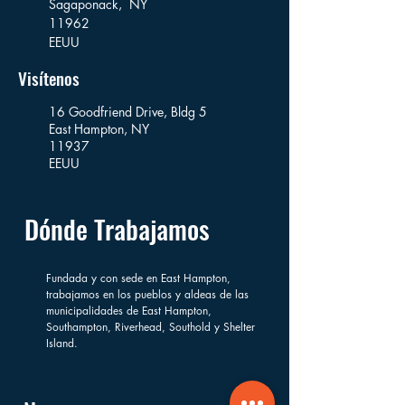
Sagaponack,
NY
11962
EEUU
Visítenos
16 Goodfriend Drive, Bldg 5
East Hampton, NY
11937
EEUU
Dónde Trabajamos
Fundada y con sede en East Hampton,
trabajamos en los pueblos y aldeas de las
municipalidades de East Hampton,
Southampton, Riverhead, Southold y Shelter
Island.