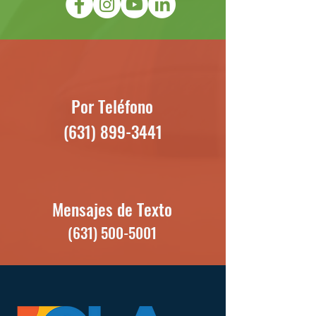
Por Teléfono
(631) 899-3441
Mensajes de Texto
(631) 500-5001