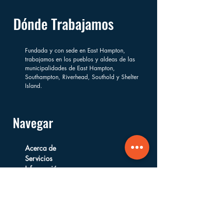
Dónde Trabajamos
Fundada y con sede en East Hampton,
trabajamos en los pueblos y aldeas de las
municipalidades de East Hampton,
Southampton, Riverhead, Southold y Shelter
Island.
Navegar
Acerca de
Servicios
Información
Financiera
Formas de Apoyar
Preguntas Frecuentes