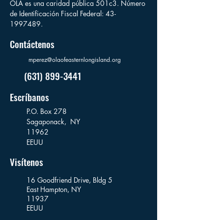
OLA es una caridad pública 501c3. Número
de Identificación Fiscal Federal:
43-
1997489
.
Contáctenos
mperez@olaofeasternlongisland.org
(631) 899-3441
Escríbanos
P.O. Box 278
Sagaponack,
NY
11962
EEUU
Visítenos
16 Goodfriend Drive, Bldg 5
East Hampton, NY
11937
EEUU