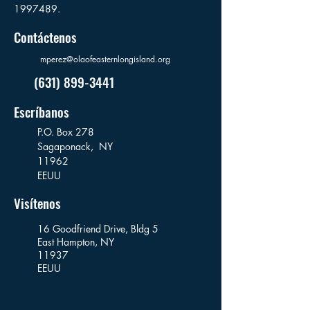
1997489
.
Contáctenos
mperez@olaofeasternlongisland.org
(631) 899-3441
Escríbanos
P.O. Box 278
Sagaponack,
NY
11962
EEUU
Visítenos
16 Goodfriend Drive, Bldg 5
East Hampton, NY
11937
EEUU