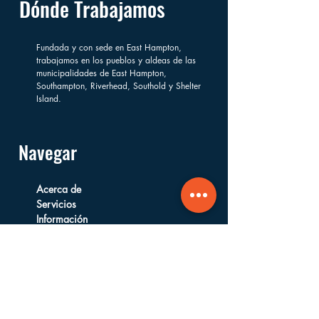
Dónde Trabajamos
Fundada y con sede en East Hampton,
trabajamos en los pueblos y aldeas de las
municipalidades de East Hampton,
Southampton, Riverhead, Southold y Shelter
Island.
Navegar
Acerca de
Servicios
Información
Financiera
Formas de Apoyar
Preguntas Frecuentes
Comprar