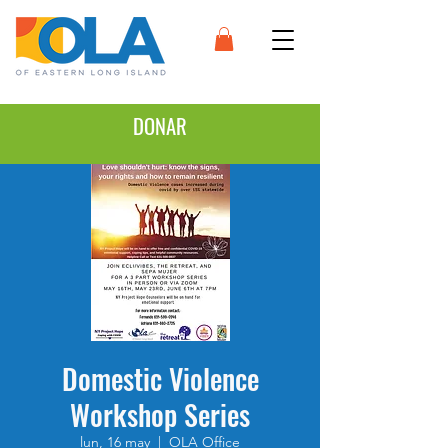
DONAR
Domestic Violence
Workshop Series
lun, 16 may
  |  
OLA Office