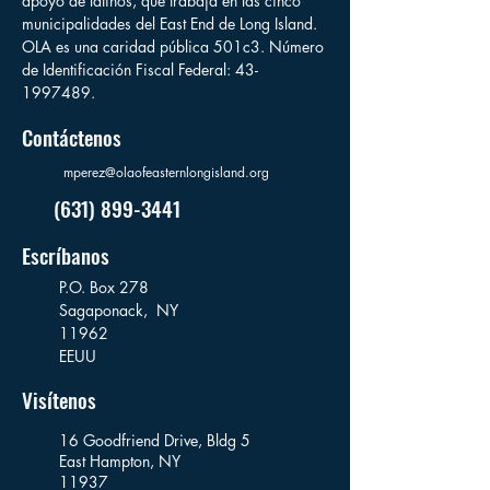
apoyo de latinos, que trabaja en las cinco
municipalidades del East End de Long Island.
OLA es una caridad pública 501c3. Número
de Identificación Fiscal Federal:
43-
1997489
.
Contáctenos
mperez@olaofeasternlongisland.org
(631) 899-3441
Escríbanos
P.O. Box 278
Sagaponack,
NY
11962
EEUU
Visítenos
16 Goodfriend Drive, Bldg 5
East Hampton, NY
11937