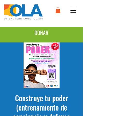
DONAR
Construye tu poder
(entrenamiento de