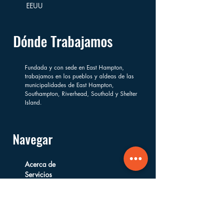
EEUU
Dónde Trabajamos
Fundada y con sede en East Hampton,
trabajamos en los pueblos y aldeas de las
municipalidades de East Hampton,
Southampton, Riverhead, Southold y Shelter
Island.
Navegar
Acerca de
Servicios
Información
Financiera
Formas de Apoyar