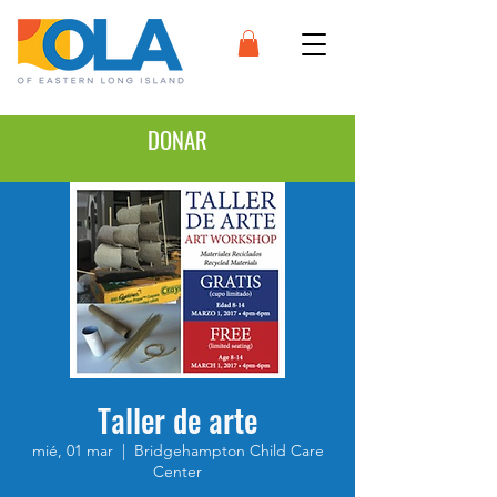
DONAR
Taller de arte
mié, 01 mar
  |  
Bridgehampton Child Care
Center