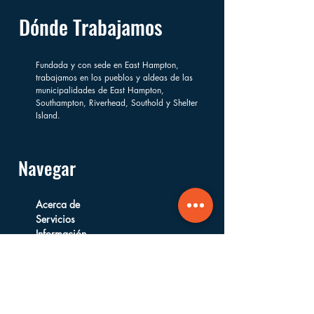
Dónde Trabajamos
Fundada y con sede en East Hampton,
trabajamos en los pueblos y aldeas de las
municipalidades de East Hampton,
Southampton, Riverhead, Southold y Shelter
Island.
Navegar
Acerca de
Servicios
Información
Financiera
Formas de Apoyar
Preguntas Frecuentes