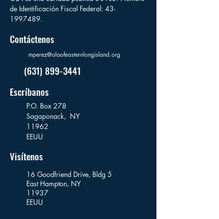
de Identificación Fiscal Federal:
43-
1997489
.
Contáctenos
mperez@olaofeasternlongisland.org
(631) 899-3441
Escríbanos
P.O. Box 278
Sagaponack,
NY
11962
EEUU
Visítenos
16 Goodfriend Drive, Bldg 5
East Hampton, NY
11937
EEUU