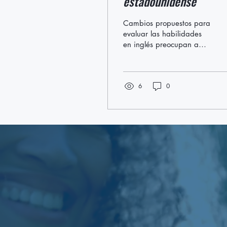
estadounidense
Cambios propuestos para
evaluar las habilidades
en inglés preocupan a
aquellos que han
aprobado el examen
actual By Olivia
6
0
Winslow...