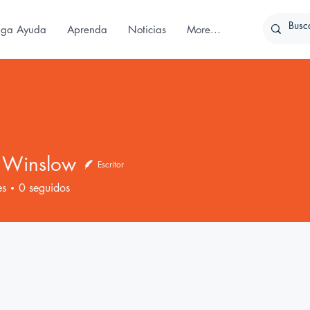
iga Ayuda
Aprenda
Noticias
More...
a Winslow
Escritor
nslow
es
0
seguidos