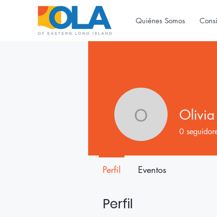
Quiénes Somos
Cons
Olivi
Olivia Wi
0
seguidor
Perfil
Eventos
Perfil