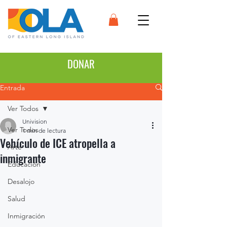
DONAR
Entrada
Ver Todos
Univision
Ver Todos
1 min de lectura
Vehículo de ICE atropella a
Arte
inmigrante
Educación
Desalojo
Salud
Inmigración