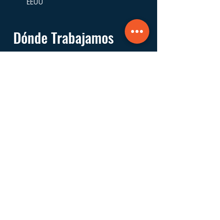
EEUU
Dónde Trabajamos
Fundada y con sede en East Hampton,
trabajamos en los pueblos y aldeas de las
municipalidades de East Hampton,
Southampton, Riverhead, Southold y Shelter
Island.
Navegar
Acerca de
Servicios
Información
Financiera
Formas de Apoyar