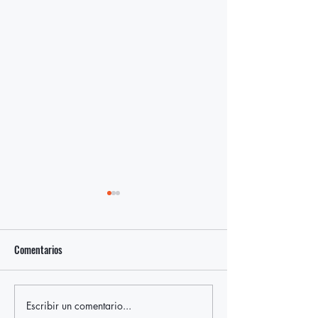
Comentarios
Escribir un comentario...
Municipio de East Hampton
OLA Of Eastern Lon