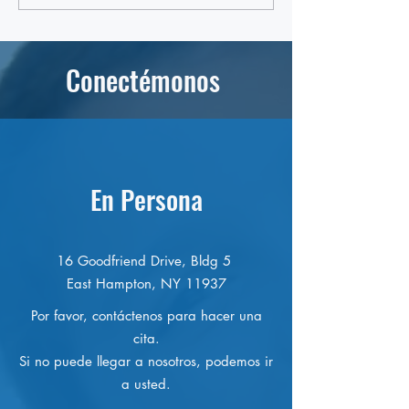
aprueba Ley de Seguridad
expresa preocupac
Pública y Rendición de
nombramiento de j
Cuentas impulsada por OLA
inmigración en Nue
Conectémonos
En Persona
16 Goodfriend Drive, Bldg 5
East Hampton, NY 11937
Por favor, contáctenos para hacer una
cita.
Si no puede llegar a nosotros, podemos ir
a usted.