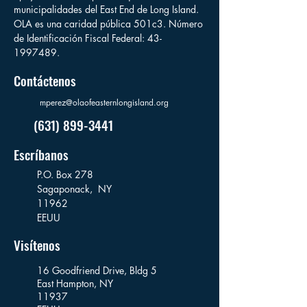
municipalidades del East End de Long Island.
OLA es una caridad pública 501c3. Número
de Identificación Fiscal Federal:
43-
1997489
.
Contáctenos
mperez@olaofeasternlongisland.org
(631) 899-3441
Escríbanos
P.O. Box 278
Sagaponack,
NY
11962
EEUU
Visítenos
16 Goodfriend Drive, Bldg 5
East Hampton, NY
11937