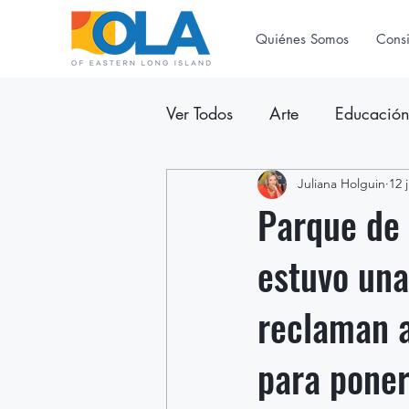
Quiénes Somos
Cons
Ver Todos
Arte
Educació
Anuncios
Juliana Holguin
Boletín Inform
12 
Parque de
estuvo una
reclaman a
para poner