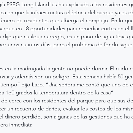
a PSEG Long Island les ha explicado a los residentes q
ca en que la infraestructura eléctrica del parque ya es o
 número de residentes que alberga el complejo. En lo que
arque en 18 oportunidades para remediar cortes en el flu
s dijo que cualquier arreglo, es un paño de agua tibia qu
 por unos cuantos días, pero el problema de fondo sigue 
 en la madrugada la gente no puede dormir. El ruido es
sar y además son un peligro. Esta semana había 50 ge
tiempo” dijo Lazo. “Una señora me contó que uno de est
a 1o0 grados la temperatura dentro de la casa”.
 de cerca con los residentes del parque para que sus d
er un recuento de daños, evaluar los costos de los mism
l dinero perdido, son algunas de las gestiones que ha 
era inmediata.