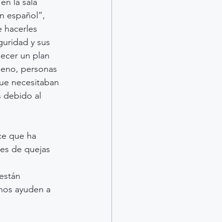
en la sala 
n español”, 
e hacerles 
uridad y sus 
ecer un plan 
geno, personas 
ue necesitaban 
s debido al 
ce que ha 
es de quejas 
están 
nos ayuden a 