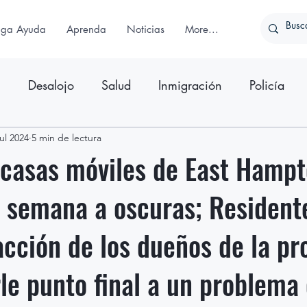
iga Ayuda
Aprenda
Noticias
More...
n
Desalojo
Salud
Inmigración
Policía
ativo
jul 2024
5 min de lectura
Comunicado de Prensa
 casas móviles de East Hamp
 semana a oscuras; Resident
cción de los dueños de la pr
le punto final a un problema 