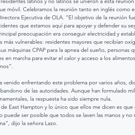
esidentes latinos y no latinos se unieron a esta reunión 
ue móvil. Celebramos la reunión tanto en inglés como e
irectora Ejecutiva de OLA. “El objetivo de la reunión fu
sidentes que estamos aquí para apoyar y defender su seg
incipal preocupación era conseguir electricidad y establ
s más vulnerables: residentes mayores que recibían oxí
sus máquinas CPAP para la apnea del sueño, personas q
s en marcha para evitar el calor y acceso a los alimento
smos”.
 venido enfrentando este problema por varios años, di
 abandono de las autoridades. Aunque han formulado mil
namentales, la respuesta ha sido siempre nula.
n de East Hampton y lo único que ellos me dicen es que 
o puede ser posible que todos se laven las manos y no 
ma”, dijo la señora Lazo.