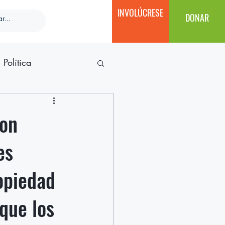
INVOLÚCRESE
DONAR
Política
ton
es
opiedad
que los