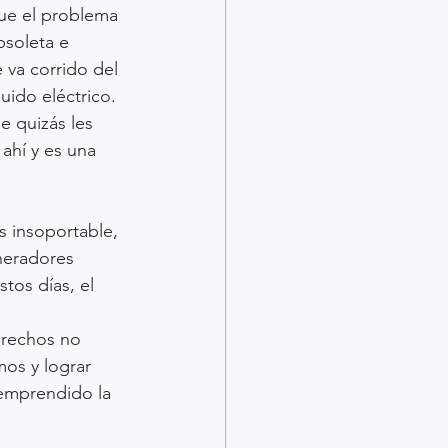
ue el problema 
bsoleta e 
 va corrido del 
ido eléctrico. 
e quizás les 
ahí y es una 
 insoportable, 
neradores 
os días, el 
erechos no 
os y lograr 
emprendido la 