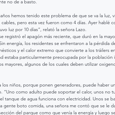
nte no de a basto.
s años hemos tenido este problema de que se va la luz, v
s cables, pero esta vez fueron como 4 días. Ayer hablé c
uvo luz por 10 días”, relató la señora Lazo.
 se registró el apagón más reciente, que duró en la mayor
 Sin energía, los residentes se enfrentaron a la pérdida d
sticos y el calor extremo que convierte a los tráilers e
 estaba particularmente preocupada por la población in
os mayores, algunos de los cuales deben utilizar oxigeno
a los niños, porque ponen generadores, puede haber un
o. “Uno como adulto puede soportar el calor, unos no tu
l tanque de agua funciona con electricidad. Unos se ba
La gente boto comida, una señora me contó que se le da
sección del parque como que venía la energía y luego s