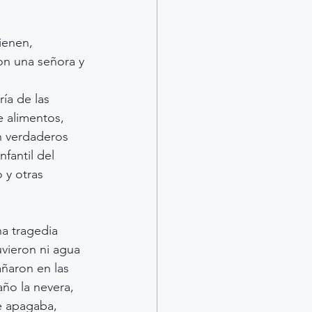
ienen, 
on una señora y 
ía de las 
e alimentos, 
n verdaderos 
fantil del 
 y otras 
a tragedia 
vieron ni agua 
ñaron en las 
ño la nevera, 
e apagaba, 