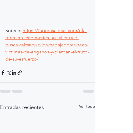
Source: 
https://tuprensalocal.com/ola-
ofrecera-este-martes-un-taller-que-
busca-evitar-que-los-trabajadores-sean-
victimas-de-enganos-y-pierdan-el-fruto-
de-su-esfuerzo/
Ver todo
Entradas recientes