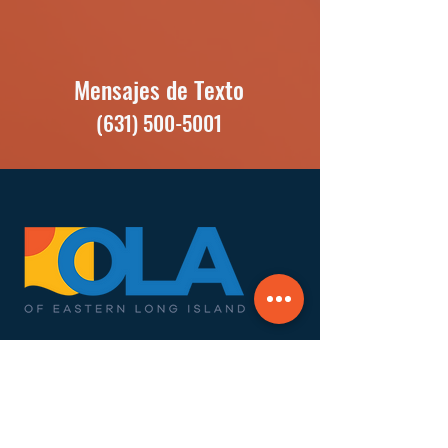
Mensajes de Texto
(631) 500-5001
OLA of Eastern Long Island, Inc.
(Organización Latino Americana) es una
asociación sin fines de lucro, centrada en el
apoyo de latinos, que trabaja en las cinco
municipalidades del East End de Long Island.