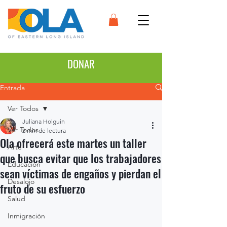
DONAR
Entrada
Ver Todos
Juliana Holguin
Ver Todos
2 min de lectura
Ola ofrecerá este martes un taller
Arte
que busca evitar que los trabajadores
Educación
sean víctimas de engaños y pierdan el
Desalojo
fruto de su esfuerzo
Salud
Inmigración