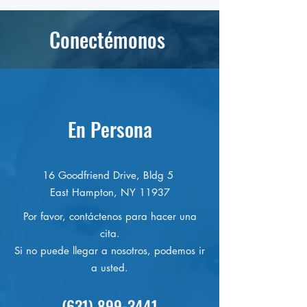
OLA...
becas para impulsa
estudios universita
Conectémonos
En Persona
16 Goodfriend Drive, Bldg 5
East Hampton, NY 11937
Por favor, contáctenos para hacer una
cita.
Si no puede llegar a nosotros, podemos ir
a usted.
(631) 899-3441