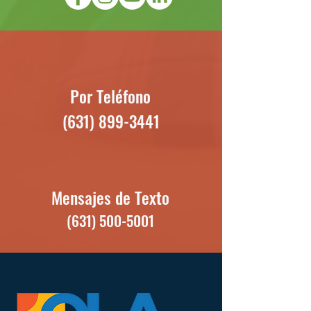
Por Teléfono
(631) 899-3441
Mensajes de Texto
(631) 500-5001