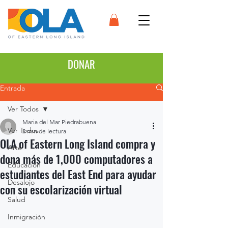
DONAR
Entrada
Ver Todos
Maria del Mar Piedrabuena
Ver Todos
2 min de lectura
OLA of Eastern Long Island compra y
Arte
dona más de 1,000 computadores a
Educación
estudiantes del East End para ayudar
Desalojo
con su escolarización virtual
Salud
Inmigración