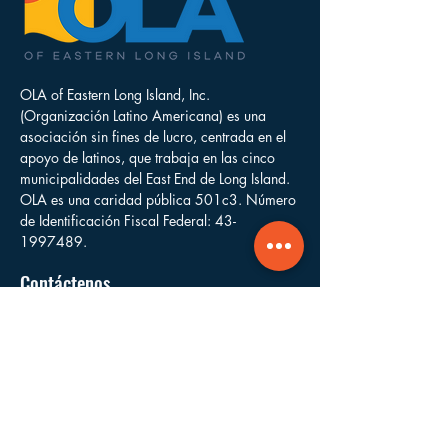
OLA of Eastern Long Island, Inc.
(Organización Latino Americana) es una
asociación sin fines de lucro, centrada en el
apoyo de latinos, que trabaja en las cinco
municipalidades del East End de Long Island.
OLA es una caridad pública 501c3. Número
de Identificación Fiscal Federal:
43-
1997489
.
Contáctenos
mperez@olaofeasternlongisland.org
(631) 899-3441
Escríbanos
P.O. Box 278
Sagaponack,
NY