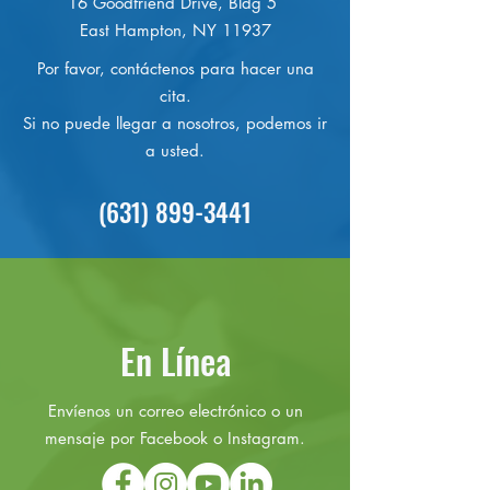
16 Goodfriend Drive, Bldg 5
East Hampton, NY 11937
Por favor, contáctenos para hacer una
cita.
Si no puede llegar a nosotros, podemos ir
a usted.
(631) 899-3441
En Línea
Envíenos un correo electrónico o un
mensaje por Facebook o Instagram.