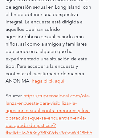
de agresión sexual en Long Island, con 
el fin de obtener una perspectiva 
integral. La encuesta está dirigida a 
aquellos que han sufrido 
agresión/abuso sexual cuando eran 
niños, así como a amigos y familiares 
que conocen a alguien que ha 
experimentado una situación de este 
tipo. Para acceder a la encuesta y 
contestar el cuestionario de manera 
ANONIMA, 
haga click aquí.
Source: 
https://tuprensalocal.com/ola-
lanza-encuesta-para-visibilizar-la-
agresion-sexual-contra-menores-y-los-
obstaculos-que-se-encuentran-en-la-
busqueda-de-justicia/?
fbclid=IwAR3ny3Ri3tVdxs3o5pWrD8Fh6