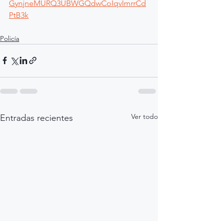
GynjneMURQ3UBWGQdwCoIqvImrrCd
PtB3k
Policía
Ver todo
Entradas recientes