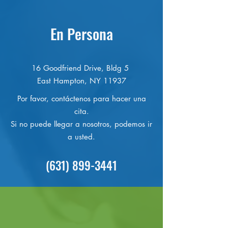
federales en la loc
En Persona
16 Goodfriend Drive, Bldg 5
East Hampton, NY 11937
Por favor, contáctenos para hacer una
cita.
Si no puede llegar a nosotros, podemos ir
a usted.
(631) 899-3441