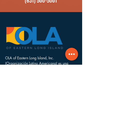
(631) 500-5001
OLA of Eastern Long Island, Inc.
(Organización Latino Americana) es una
asociación sin fines de lucro, centrada en el
apoyo de latinos, que trabaja en las cinco
municipalidades del East End de Long Island.
OLA es una caridad pública 501c3. Número
de Identificación Fiscal Federal:
43-
1997489
.
Contáctenos
mperez@olaofeasternlongisland.org