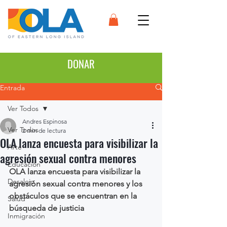
DONAR
Entrada
Ver Todos
Andres Espinosa
Ver Todos
2 min de lectura
OLA lanza encuesta para visibilizar la
Arte
agresión sexual contra menores
Educación
OLA lanza encuesta para visibilizar la 
Desalojo
agresión sexual contra menores y los 
obstáculos que se encuentran en la 
Salud
búsqueda de justicia
Inmigración