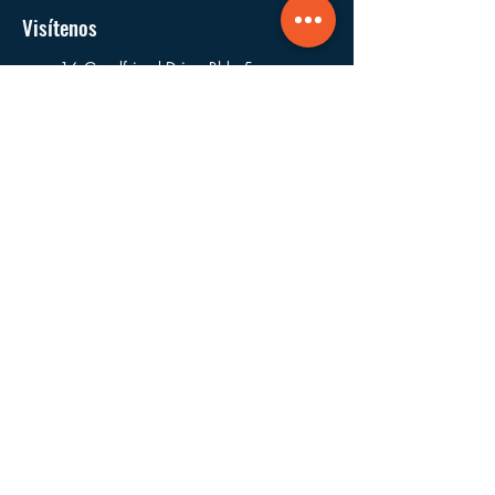
Visítenos
16 Goodfriend Drive, Bldg 5
East Hampton, NY
11937
EEUU
Dónde Trabajamos
Fundada y con sede en East Hampton,
trabajamos en los pueblos y aldeas de las
municipalidades de East Hampton,
Southampton, Riverhead, Southold y Shelter
Island.
Navegar
Acerca de