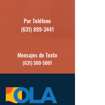
Por Teléfono
(631) 899-3441
Mensajes de Texto
(631) 500-5001