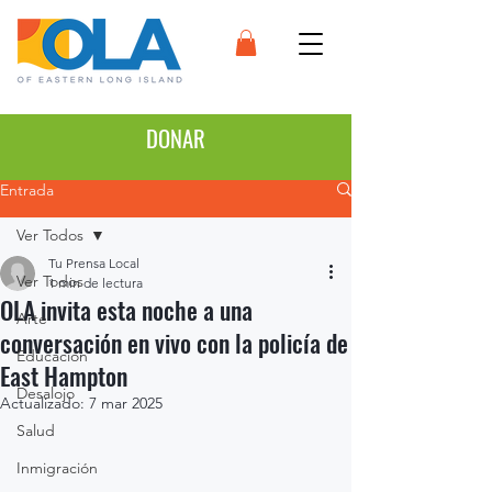
DONAR
Entrada
Ver Todos
Tu Prensa Local
Ver Todos
1 min de lectura
OLA invita esta noche a una
Arte
conversación en vivo con la policía de
Educación
East Hampton
Desalojo
Actualizado:
7 mar 2025
Salud
Inmigración