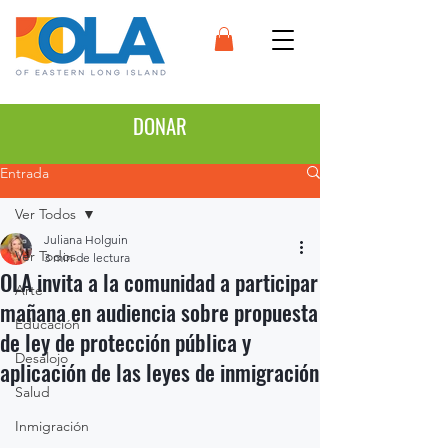
DONAR
Entrada
Ver Todos
Juliana Holguin
Ver Todos
3 min de lectura
OLA invita a la comunidad a participar
Arte
mañana en audiencia sobre propuesta
Educación
de ley de protección pública y
Desalojo
aplicación de las leyes de inmigración
Salud
Inmigración