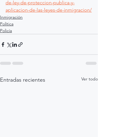
de-ley-de-proteccion-publica-y-
aplicacion-de-las-leyes-de-inmigracion/
Inmigración
Política
Policía
Ver todo
Entradas recientes