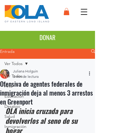
DONAR
Entrada
Ver Todos
Juliana Holguin
Ver Todos
3 min de lectura
Ofensiva de agentes federales de
Arte
inmigración deja al menos 3 arrestos
Educación
en Greenport
Desalojo
OLA inicia cruzada para 
Salud
devolverlos al seno de su 
Inmigración
hogar 