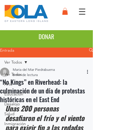
DONAR
Entrada
Ver Todos
Maria del Mar Piedrabuena
Ver Todos
8 min de lectura
“No Kings” en Riverhead: la
Arte
culminación de un día de protestas
Educación
históricas en el East End
Desalojo
Unas 200 personas 
Salud
desafiaron el frío y el viento 
Inmigración
para exigir fin a las redadas 