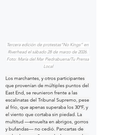
Tercera edición de protestas”No Kings” en 
Riverhead el sábado 28 de marzo de 2026. 
Foto: María del Mar Piedrabuena/Tu Prensa 
Local
Los marchantes, y otros participantes 
que provenían de múltiples puntos del 
East End, se reunieron frente a las 
escalinatas del Tribunal Supremo, pese 
al frío, que apenas superaba los 30ºF, y 
el viento que cortaba sin piedad. La 
multitud —envuelta en abrigos, gorros 
y bufandas— no cedió. Pancartas de 