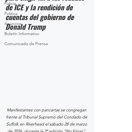
Policía
de ICE y la rendición de 
Política
cuentas del gobierno de 
Anuncios
Donald Trump
Boletín Informativo
Comunicado de Prensa
Manifestantes con pancartas se congregan 
frente al Tribunal Supremo del Condado de 
Suffolk en Riverhead el sábado 28 de marzo 
de 2026, durante la 3ª edición “No Kings”. 