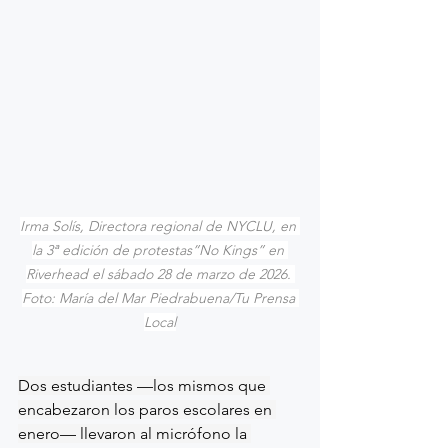
Irma Solís, Directora regional de NYCLU, en 
la 3ª edición de protestas”No Kings” en 
Riverhead el sábado 28 de marzo de 2026. 
Foto: María del Mar Piedrabuena/Tu Prensa 
Local
Dos estudiantes —los mismos que 
encabezaron los paros escolares en 
enero— llevaron al micrófono la 