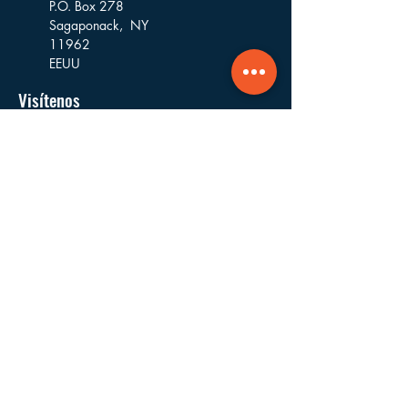
P.O. Box 278
Sagaponack,
NY
11962
EEUU
Visítenos
16 Goodfriend Drive, Bldg 5
East Hampton, NY
11937
EEUU
Dónde Trabajamos
Fundada y con sede en East Hampton,
trabajamos en los pueblos y aldeas de las
municipalidades de East Hampton,
Southampton, Riverhead, Southold y Shelter
Island.