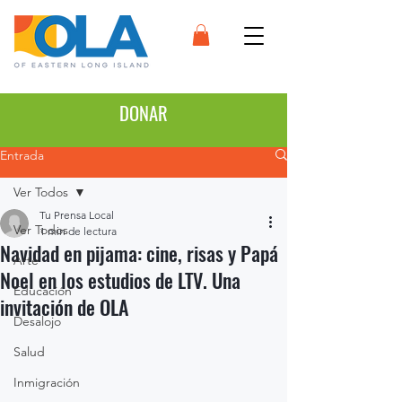
DONAR
Entrada
Ver Todos
Tu Prensa Local
Ver Todos
1 min de lectura
Navidad en pijama: cine, risas y Papá
Arte
Noel en los estudios de LTV. Una
Educación
invitación de OLA
Desalojo
Salud
Inmigración