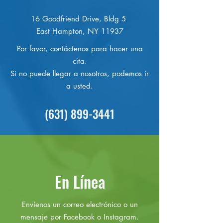
16 Goodfriend Drive, Bldg 5
East Hampton, NY 11937
Por favor, contáctenos para hacer una
cita.
Si no puede llegar a nosotros, podemos ir
a usted.
(631) 899-3441
En Línea
Envíenos un correo electrónico o un
mensaje por Facebook o Instagram.