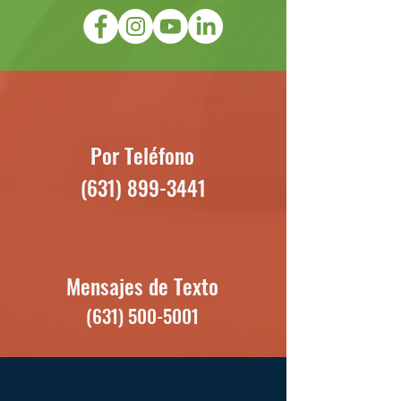
Por Teléfono
(631) 899-3441
Mensajes de Texto
(631) 500-5001