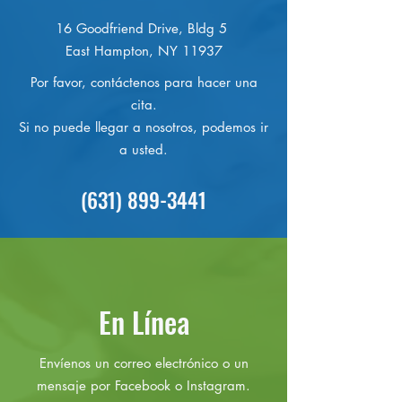
16 Goodfriend Drive, Bldg 5
East Hampton, NY 11937
Por favor, contáctenos para hacer una
cita.
Si no puede llegar a nosotros, podemos ir
a usted.
(631) 899-3441
En Línea
Envíenos un correo electrónico o un
mensaje por Facebook o Instagram.