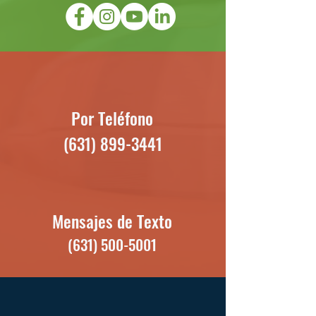
Por Teléfono
(631) 899-3441
Mensajes de Texto
(631) 500-5001