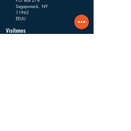
P.O. Box 278
Sagaponack,
NY
11962
EEUU
Visítenos
16 Goodfriend Drive, Bldg 5
East Hampton, NY
11937
EEUU
Dónde Trabajamos
Fundada y con sede en East Hampton,
trabajamos en los pueblos y aldeas de las
municipalidades de East Hampton,
Southampton, Riverhead, Southold y Shelter
Island.