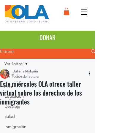
DONAR
Entrada
Ver Todos
Juliana Holguin
Ver Todos
1 min de lectura
Este miércoles OLA ofrece taller
Arte
virtual sobre los derechos de los
Educación
inmigrantes
Desalojo
Salud
Inmigración