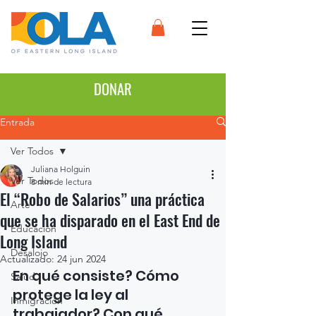
DONAR
Entrada
Ver Todos
Juliana Holguin
Ver Todos
8 min de lectura
El “Robo de Salarios” una práctica
Arte
que se ha disparado en el East End de
Educación
Long Island
Desalojo
Actualizado:
24 jun 2024
En qué consiste? Cómo 
Salud
protege la ley al 
Inmigración
trabajador? Con qué 