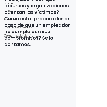
Policía
recursos y organizaciones 
Política
cuentan las víctimas? 
Cómo estar preparados en 
Anuncios
caso de que un empleador 
Boletín Informativo
no cumpla con sus 
Comunicado de Prensa
compromisos? Se lo 
contamos.
Aurora es el nombre con el que 