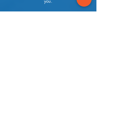
you.
(631) 899-3441
Online
Send us an Email or message us on
Facebook or Instagram.