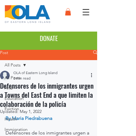
DONATE
Post
All Posts
OLA of Eastern Long Island
All Posts
3 min read
Defensores de los inmigrantes urgen
Arts
a Towns del East End a que limiten la
Education
colaboración de la policía
Eviction
Updated:
May 1, 2022
By Maria Piedrabuena
Health
Immigration
Defensores de los inmigrantes urgen a 