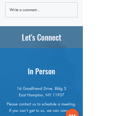
Write a comment...
Local Leaders Hold the Line
Rep. Nick LaLota t
After LaLota Threatens To Cut
withhold federal fu
Off Future Federal Funding in
ICE cooperation, p
East Hampton Over ICE Law
East Hampton oppo
Let's Connect
In Person
16 Goodfriend Drive, Bldg 5
East Hampton, NY 11937
Please contact us to schedule a meeting.
If you can’t get to us, we can come to