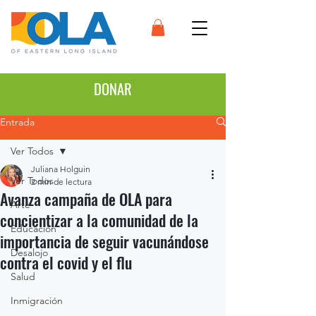
DONAR
Entrada
Ver Todos
Juliana Holguin
Ver Todos
2 min de lectura
Avanza campaña de OLA para
Arte
concientizar a la comunidad de la
Educación
importancia de seguir vacunándose
Desalojo
contra el covid y el flu
Salud
Inmigración