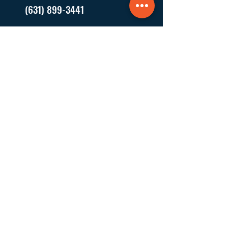
(631) 899-3441
Escríbanos
P.O. Box 278
Sagaponack,
NY
11962
EEUU
Visítenos
16 Goodfriend Drive, Bldg 5
East Hampton, NY
11937
EEUU
Dónde Trabajamos
Fundada y con sede en East Hampton,
trabajamos en los pueblos y aldeas de las