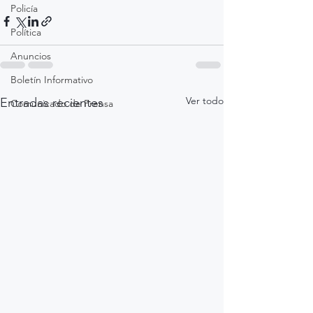
Policía
Política
Anuncios
Boletín Informativo
Ver todo
Entradas recientes
Comunicado de Prensa