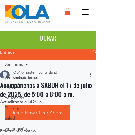
DONAR
Entrada
Ver Todos
OLA of Eastern Long Island
Ver Todos
0 min de lectura
Acompáñenos a SABOR el 17 de julio
Arte
de 2025, de 5:00 a 8:00 p.m.
Educación
Actualizado:
5 jul 2025
Desalojo
Read Now / Leer Ahora
Salud
Inmigración
Boletín Informativo