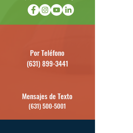
Por Teléfono
(631) 899-3441
Mensajes de Texto
(631) 500-5001