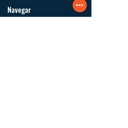
Navegar
Acerca de
Servicios
Información
Financiera
Formas de Apoyar
Preguntas Frecuentes
Comprar
Done
Involúcrese