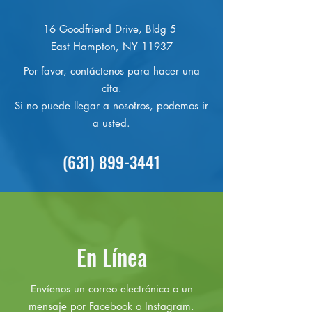
16 Goodfriend Drive, Bldg 5
East Hampton, NY 11937
Por favor, contáctenos para hacer una
cita.
Si no puede llegar a nosotros, podemos ir
a usted.
(631) 899-3441
En Línea
Envíenos un correo electrónico o un
mensaje por Facebook o Instagram.