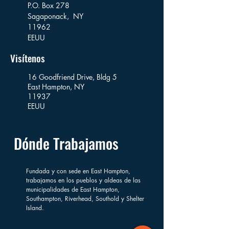
P.O. Box 278
Sagaponack,
NY
11962
EEUU
Visítenos
16 Goodfriend Drive, Bldg 5
East Hampton, NY
11937
EEUU
Dónde Trabajamos
Fundada y con sede en East Hampton,
trabajamos en los pueblos y aldeas de las
municipalidades de East Hampton,
Southampton, Riverhead, Southold y Shelter
Island.